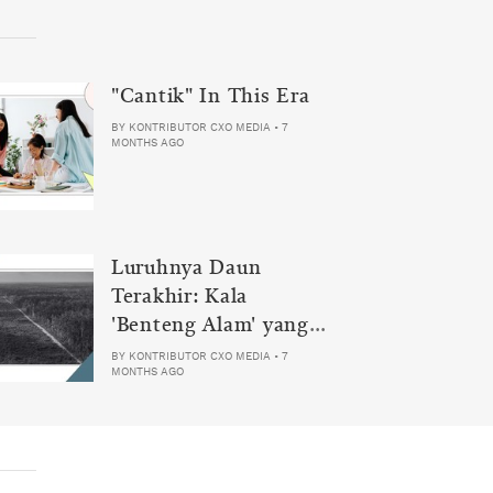
"Cantik" In This Era
BY
KONTRIBUTOR CXO MEDIA
•
7
MONTHS AGO
Luruhnya Daun
Terakhir: Kala
'Benteng Alam' yang
Tak Lagi Bisa
BY
KONTRIBUTOR CXO MEDIA
•
7
MONTHS AGO
Melindungi