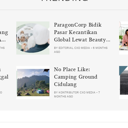
ParagonCorp Bidik
ang
Pasar Kecantikan
Ani-
Global Lewat Beauty
Science Tech 2026
THS
BY
EDITORIAL CXO MEDIA
•
6 MONTHS
AGO
u
No Place Like:
ggal
Camping Ground
Cidulang
GO
BY
KONTRIBUTOR CXO MEDIA
•
7
MONTHS AGO