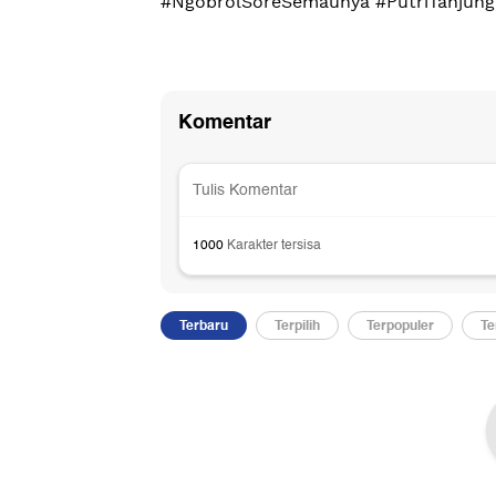
#NgobrolSoreSemaunya #PutriTanjung