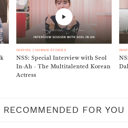
INSPIRE
|
HUMAN STORIES
INSP
uk
NSS: Special Interview with Seol
NSS
In-Ah - The Multitalented Korean
Da
Actress
RECOMMENDED FOR YOU