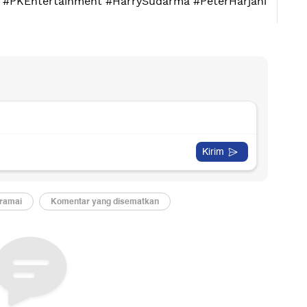
 #PKEntertainment #HarrySudarma #PeterHarjani