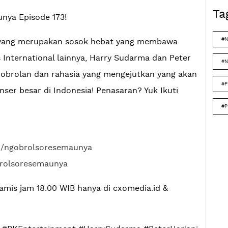
Ta
nya Episode 173!
#N
mu yang merupakan sosok hebat yang membawa
s International lainnya, Harry Sudarma dan Peter
#N
k obrolan dan rahasia yang mengejutkan yang akan
#P
er besar di Indonesia! Penasaran? Yuk Ikuti
#P
m/ngobrolsoresemaunya
brolsoresemaunya
amis jam 18.00 WIB hanya di cxomedia.id &