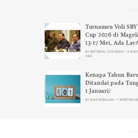
Turnamen Voli SBY
Cup 2026 di Magel
13-17 Mei, Ada Lav
Samator
BY
EDITORIAL CXO MEDIA
•
3 MON
AGO
Kenapa Tahun Bar
Ditandai pada Tan
1 Januari?
BY
DIAN ROSALINA
•
7 MONTHS A