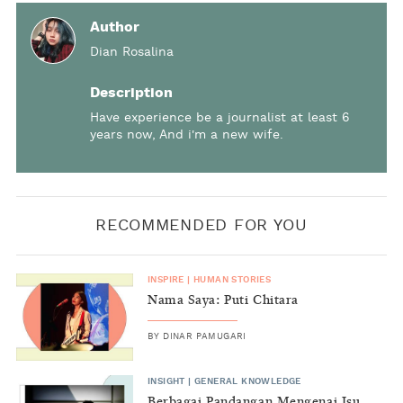
Author
Dian Rosalina
Description
Have experience be a journalist at least 6
years now, And i'm a new wife.
RECOMMENDED FOR YOU
INSPIRE
|
HUMAN STORIES
Nama Saya: Puti Chitara
BY
DINAR PAMUGARI
INSIGHT
|
GENERAL KNOWLEDGE
Berbagai Pandangan Mengenai Isu