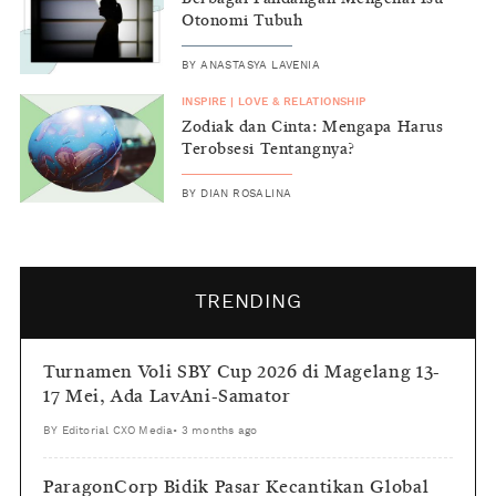
Otonomi Tubuh
BY
ANASTASYA LAVENIA
INSPIRE
|
LOVE & RELATIONSHIP
Zodiak dan Cinta: Mengapa Harus
Terobsesi Tentangnya?
BY
DIAN ROSALINA
TRENDING
Turnamen Voli SBY Cup 2026 di Magelang 13-
17 Mei, Ada LavAni-Samator
BY
Editorial CXO Media
•
3 months ago
ParagonCorp Bidik Pasar Kecantikan Global