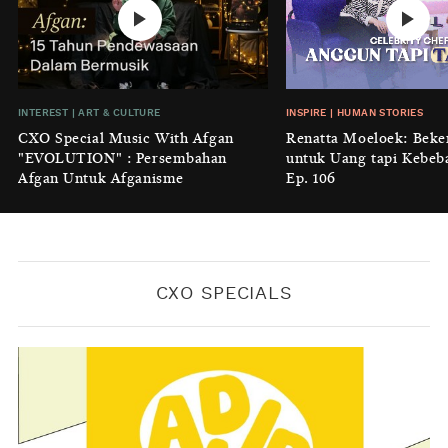
No Place Like: Camping Ground
Cidulang
BY
KONTRIBUTOR CXO MEDIA
INSIGHT
|
GENERAL KNOWLEDGE
INTEREST
|
ART & CULTURE
INSPIRE
|
HUMAN STORIES
Luruhnya Daun Terakhir: Kala
CXO Special Music With Afgan
Renatta Moeloek: Beke
'Benteng Alam' yang Tak Lagi Bisa
"EVOLUTION" : Persembahan
untuk Uang tapi Kebeb
Melindungi
Afgan Untuk Afganisme
Ep. 106
BY
KONTRIBUTOR CXO MEDIA
CXO SPECIALS