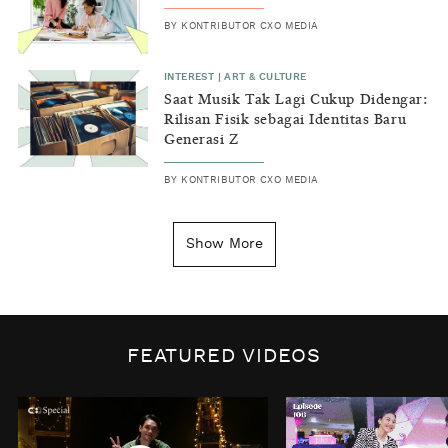
BY
KONTRIBUTOR CXO MEDIA
INTEREST
|
ART & CULTURE
Saat Musik Tak Lagi Cukup Didengar:
Rilisan Fisik sebagai Identitas Baru
Generasi Z
BY
KONTRIBUTOR CXO MEDIA
INSIGHT
|
GENERAL KNOWLEDGE
Kenapa Tahun Baru Ditandai pada
Show More
Tanggal 1 Januari?
BY
DIAN ROSALINA
INSPIRE
|
HUMAN STORIES
Biaya Tersembunyi dari Insecurity
FEATURED VIDEOS
Perempuan
BY
KONTRIBUTOR CXO MEDIA
INTEREST
|
HOME