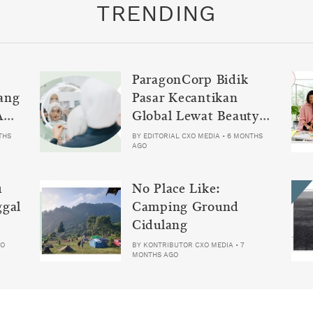
TRENDING
ParagonCorp Bidik
ang
Pasar Kecantikan
Ani-
Global Lewat Beauty
Science Tech 2026
THS
BY
EDITORIAL CXO MEDIA
•
6 MONTHS
AGO
u
No Place Like:
ggal
Camping Ground
Cidulang
GO
BY
KONTRIBUTOR CXO MEDIA
•
7
MONTHS AGO