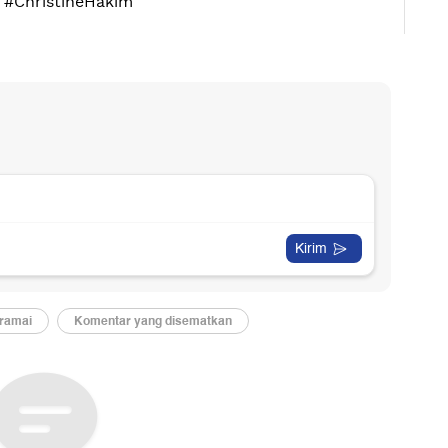
 #ChristineHakim