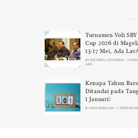
Turnamen Voli SBY
Cup 2026 di Magel
13-17 Mei, Ada Lav
Samator
BY
EDITORIAL CXO MEDIA
•
3 MON
AGO
Kenapa Tahun Bar
Ditandai pada Tan
1 Januari?
BY
DIAN ROSALINA
•
7 MONTHS A