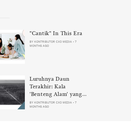
"Cantik" In This Era
BY
KONTRIBUTOR CXO MEDIA
•
7
MONTHS AGO
Luruhnya Daun
Terakhir: Kala
'Benteng Alam' yang
Tak Lagi Bisa
BY
KONTRIBUTOR CXO MEDIA
•
7
MONTHS AGO
Melindungi