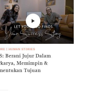
IRE
|
HUMAN STORIES
S: Berani Jujur Dalam
rkarya, Memimpin &
nentukan Tujuan