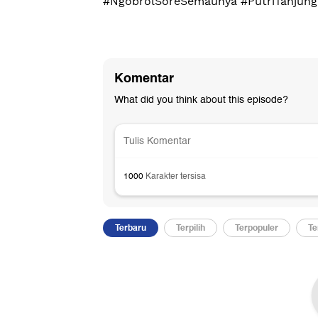
#NgobrolSoreSemaunya #PutriTanjung