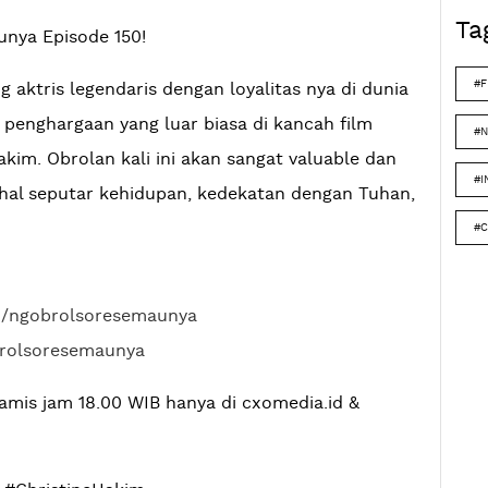
Ta
nya Episode 150!
#F
g aktris legendaris dengan loyalitas nya di dunia
penghargaan yang luar biasa di kancah film
#N
akim. Obrolan kali ini akan sangat valuable dan
#I
al seputar kehidupan, kedekatan dengan Tuhan,
#C
m/ngobrolsoresemaunya
brolsoresemaunya
amis jam 18.00 WIB hanya di cxomedia.id &