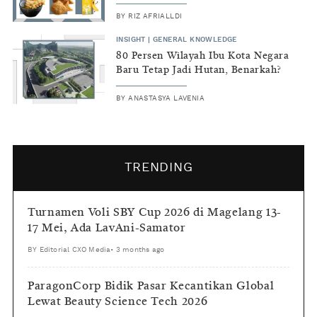
BY
RIZ AFRIALLDI
INSIGHT
|
GENERAL KNOWLEDGE
80 Persen Wilayah Ibu Kota Negara
Baru Tetap Jadi Hutan, Benarkah?
BY
ANASTASYA LAVENIA
TRENDING
Turnamen Voli SBY Cup 2026 di Magelang 13-
17 Mei, Ada LavAni-Samator
BY
Editorial CXO Media
•
3 months ago
ParagonCorp Bidik Pasar Kecantikan Global
Lewat Beauty Science Tech 2026