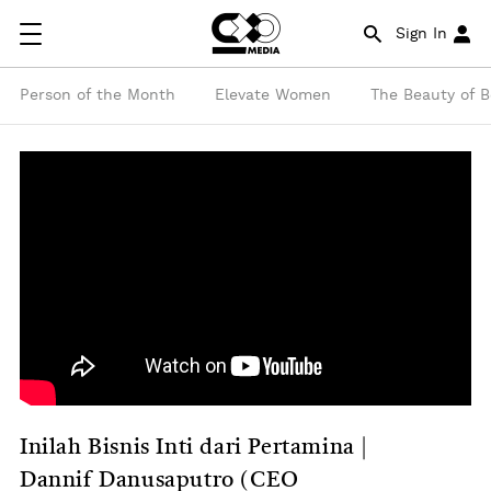
Sign In
Person of the Month
Elevate Women
The Beauty of 
Inilah Bisnis Inti dari Pertamina |
Dannif Danusaputro (CEO