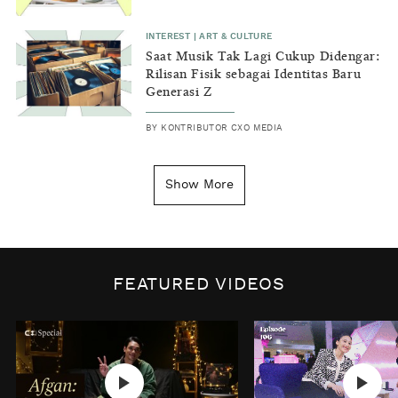
INTEREST
|
ART & CULTURE
Saat Musik Tak Lagi Cukup Didengar:
Rilisan Fisik sebagai Identitas Baru
Generasi Z
BY
KONTRIBUTOR CXO MEDIA
INSIGHT
|
GENERAL KNOWLEDGE
Kenapa Tahun Baru Ditandai pada
Show More
Tanggal 1 Januari?
BY
DIAN ROSALINA
INSPIRE
|
HUMAN STORIES
Biaya Tersembunyi dari Insecurity
FEATURED VIDEOS
Perempuan
BY
KONTRIBUTOR CXO MEDIA
INTEREST
|
HOME
No Place Like: Camping Ground