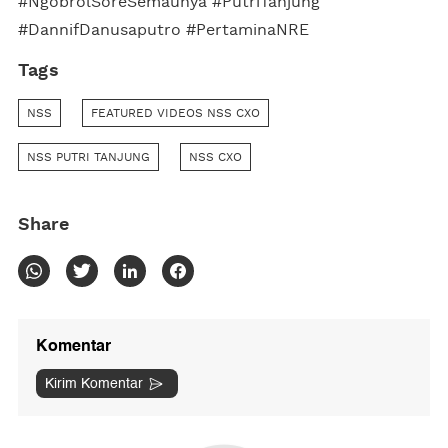
#NgobrolSoreSemaunya #PutriTanjung
#DannifDanusaputro #PertaminaNRE
Tags
NSS
FEATURED VIDEOS NSS CXO
NSS PUTRI TANJUNG
NSS CXO
Share