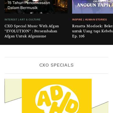
Cidulang
BY
KONTRIBUTOR CXO MEDIA
INSIGHT
|
GENERAL KNOWLEDGE
INTEREST
|
ART & CULTURE
INSPIRE
|
HUMAN STORIES
Luruhnya Daun Terakhir: Kala
CXO Special Music With Afgan
Renatta Moeloek: Beke
'Benteng Alam' yang Tak Lagi Bisa
"EVOLUTION" : Persembahan
untuk Uang tapi Kebeb
Melindungi
Afgan Untuk Afganisme
Ep. 106
BY
KONTRIBUTOR CXO MEDIA
CXO SPECIALS