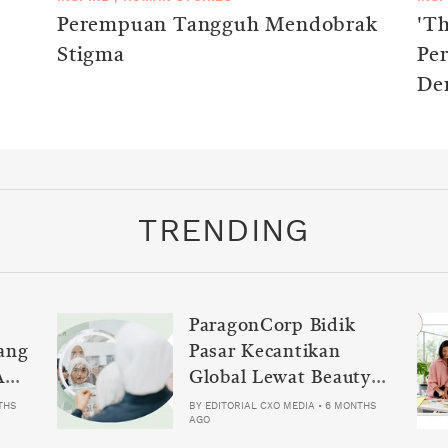
Perempuan Tangguh Mendobrak
'Th
Stigma
Pe
De
TRENDING
ParagonCorp Bidik
ang
Pasar Kecantikan
Ani-
Global Lewat Beauty
Science Tech 2026
THS
BY
EDITORIAL CXO MEDIA
•
6 MONTHS
AGO