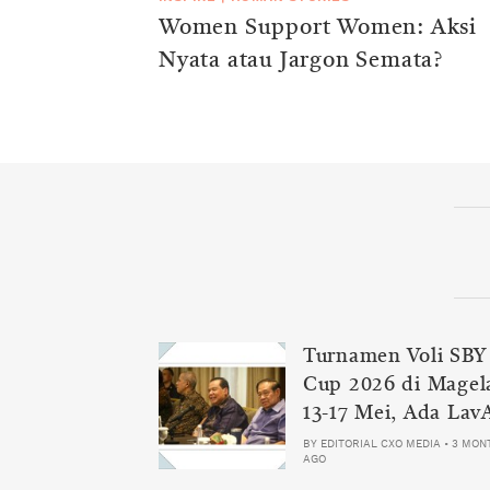
Women Support Women: Aksi
Nyata atau Jargon Semata?
Turnamen Voli SBY
Cup 2026 di Magel
13-17 Mei, Ada Lav
Samator
BY
EDITORIAL CXO MEDIA
•
3 MON
AGO