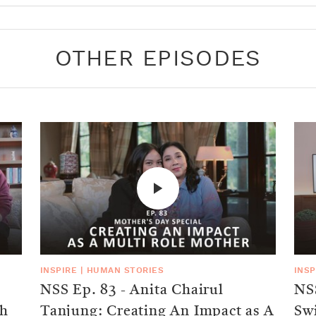
OTHER EPISODES
INSPIRE
|
HUMAN STORIES
INSP
NSS Ep. 83 - Anita Chairul
NSS
th
Tanjung: Creating An Impact as A
Swi