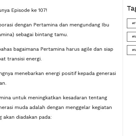
Ta
nya Episode ke 107!
#F
olaborasi dengan Pertamina dan mengundang Ibu
amina) sebagai bintang tamu.
#N
ahas bagaimana Pertamina harus agile dan siap
#N
 transisi energi.
tingnya menebarkan energi positif kepada generasi
an.
amina untuk meningkatkan kesadaran tentang
nerasi muda adalah dengan menggelar kegiatan
ng akan diadakan pada: