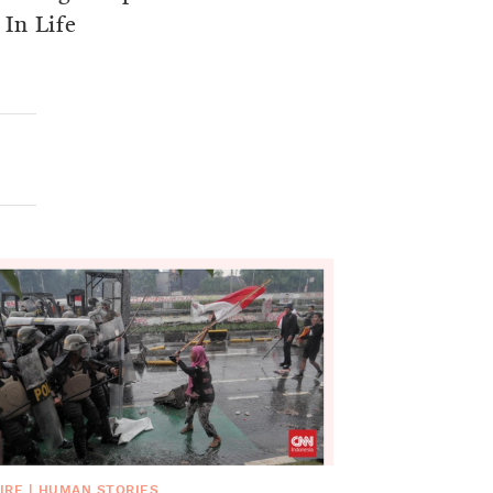
 In Life
IRE
|
HUMAN STORIES