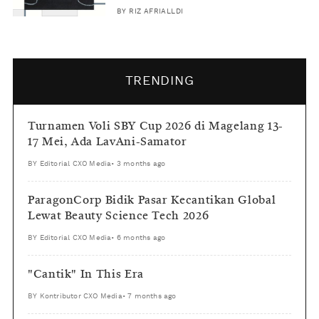
BY
RIZ AFRIALLDI
TRENDING
Turnamen Voli SBY Cup 2026 di Magelang 13-
17 Mei, Ada LavAni-Samator
BY
Editorial CXO Media
•
3 months ago
ParagonCorp Bidik Pasar Kecantikan Global
Lewat Beauty Science Tech 2026
BY
Editorial CXO Media
•
6 months ago
"Cantik" In This Era
BY
Kontributor CXO Media
•
7 months ago