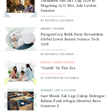
Turnamen Voli SBY Cup 2026 di
Magelang 13-17 Mei, Ada LavAni-
Samator
BY
EDITORIAL CXO MEDIA
INSIGHT
|
SCIENCE
ParagonCorp Bidik Pasar Kecantikan
Global Lewat Beauty Science Tech
2026
BY
EDITORIAL CXO MEDIA
INSPIRE
|
HUMAN STORIES
"Cantik" In This Era
BY
KONTRIBUTOR CXO MEDIA
INTEREST
|
ART & CULTURE
Saat Musik Tak Lagi Cukup Didengar:
Rilisan Fisik sebagai Identitas Baru
Generasi Z