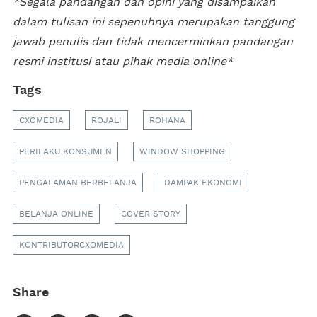
*Segala pandangan dan opini yang disampaikan
dalam tulisan ini sepenuhnya merupakan tanggung
jawab penulis dan tidak mencerminkan pandangan
resmi institusi atau pihak media online*
Tags
CXOMEDIA
ROJALI
ROHANA
PERILAKU KONSUMEN
WINDOW SHOPPING
PENGALAMAN BERBELANJA
DAMPAK EKONOMI
BELANJA ONLINE
COVER STORY
KONTRIBUTORCXOMEDIA
Share