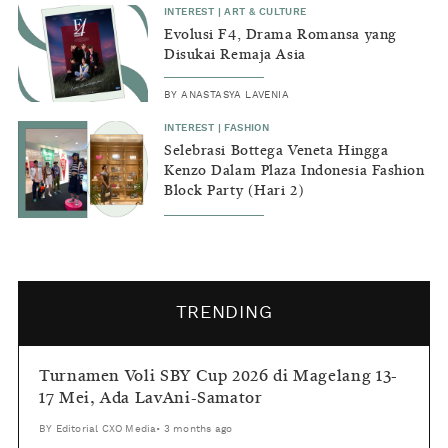
INTEREST
|
ART & CULTURE
Evolusi F4, Drama Romansa yang
Disukai Remaja Asia
BY
ANASTASYA LAVENIA
INTEREST
|
FASHION
Selebrasi Bottega Veneta Hingga
Kenzo Dalam Plaza Indonesia Fashion
Block Party (Hari 2)
TRENDING
Turnamen Voli SBY Cup 2026 di Magelang 13-
17 Mei, Ada LavAni-Samator
BY
Editorial CXO Media
•
3 months ago