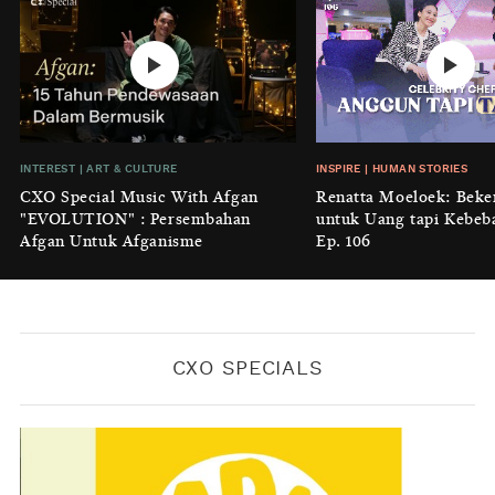
BY
KONTRIBUTOR CXO MEDIA
INTEREST
|
HOME
No Place Like: Camping Ground
Cidulang
BY
KONTRIBUTOR CXO MEDIA
INSIGHT
|
GENERAL KNOWLEDGE
INTEREST
|
ART & CULTURE
INSPIRE
|
HUMAN STORIES
Luruhnya Daun Terakhir: Kala
CXO Special Music With Afgan
Renatta Moeloek: Beke
'Benteng Alam' yang Tak Lagi Bisa
"EVOLUTION" : Persembahan
untuk Uang tapi Kebeb
Melindungi
Afgan Untuk Afganisme
Ep. 106
BY
KONTRIBUTOR CXO MEDIA
CXO SPECIALS