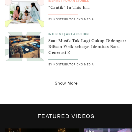
INSPIRE
|
HUMAN STORIES
"Cantik" In This Era
BY
KONTRIBUTOR CXO MEDIA
INTEREST
|
ART & CULTURE
Saat Musik Tak Lagi Cukup Didengar:
Rilisan Fisik sebagai Identitas Baru
Generasi Z
BY
KONTRIBUTOR CXO MEDIA
INSIGHT
|
GENERAL KNOWLEDGE
Kenapa Tahun Baru Ditandai pada
Show More
Tanggal 1 Januari?
BY
DIAN ROSALINA
INSPIRE
|
HUMAN STORIES
Biaya Tersembunyi dari Insecurity
FEATURED VIDEOS
Perempuan