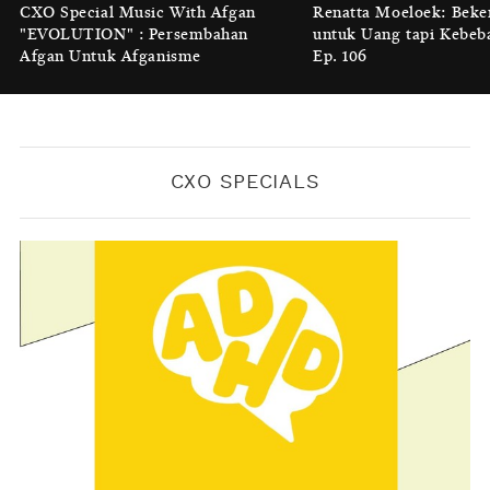
Luruhnya Daun Terakhir: Kala
CXO Special Music With Afgan
Renatta Moeloek: Beke
'Benteng Alam' yang Tak Lagi Bisa
"EVOLUTION" : Persembahan
untuk Uang tapi Kebeb
Melindungi
Afgan Untuk Afganisme
Ep. 106
BY
KONTRIBUTOR CXO MEDIA
CXO SPECIALS