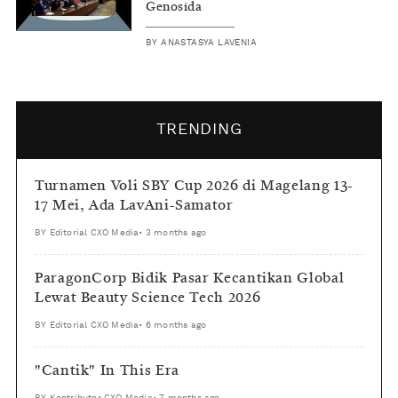
Genosida
BY
ANASTASYA LAVENIA
TRENDING
Turnamen Voli SBY Cup 2026 di Magelang 13-
17 Mei, Ada LavAni-Samator
BY
Editorial CXO Media
•
3 months ago
ParagonCorp Bidik Pasar Kecantikan Global
Lewat Beauty Science Tech 2026
BY
Editorial CXO Media
•
6 months ago
"Cantik" In This Era
BY
Kontributor CXO Media
•
7 months ago