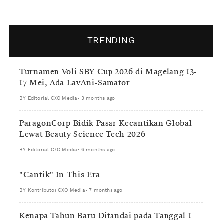
TRENDING
Turnamen Voli SBY Cup 2026 di Magelang 13-
17 Mei, Ada LavAni-Samator
BY
Editorial CXO Media
•
3 months ago
ParagonCorp Bidik Pasar Kecantikan Global
Lewat Beauty Science Tech 2026
BY
Editorial CXO Media
•
6 months ago
"Cantik" In This Era
BY
Kontributor CXO Media
•
7 months ago
Kenapa Tahun Baru Ditandai pada Tanggal 1