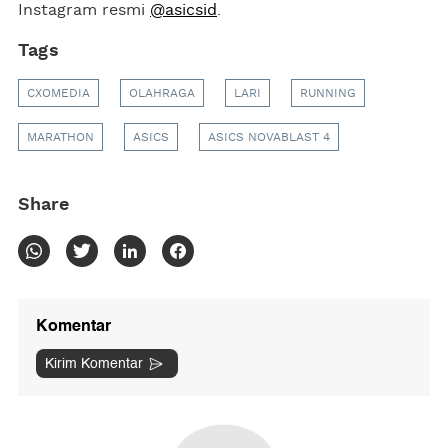
Instagram resmi
@asicsid
.
Tags
CXOMEDIA
OLAHRAGA
LARI
RUNNING
MARATHON
ASICS
ASICS NOVABLAST 4
Share