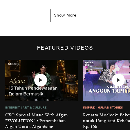
INSIGHT
|
GENERAL KNOWLEDGE
Kenapa Tahun Baru Ditandai pada
Show More
Tanggal 1 Januari?
BY
DIAN ROSALINA
INSPIRE
|
HUMAN STORIES
Biaya Tersembunyi dari Insecurity
FEATURED VIDEOS
Perempuan
BY
KONTRIBUTOR CXO MEDIA
INTEREST
|
HOME
No Place Like: Camping Ground
Cidulang
BY
KONTRIBUTOR CXO MEDIA
INSIGHT
|
GENERAL KNOWLEDGE
INTEREST
|
ART & CULTURE
INSPIRE
|
HUMAN STORIES
Luruhnya Daun Terakhir: Kala
CXO Special Music With Afgan
Renatta Moeloek: Beke
'Benteng Alam' yang Tak Lagi Bisa
"EVOLUTION" : Persembahan
untuk Uang tapi Kebeb
Melindungi
Afgan Untuk Afganisme
Ep. 106