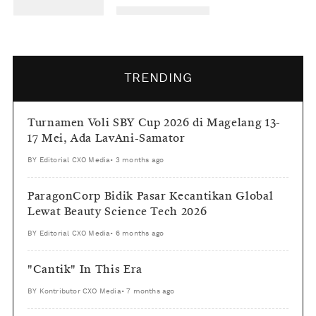
TRENDING
Turnamen Voli SBY Cup 2026 di Magelang 13-
17 Mei, Ada LavAni-Samator
BY
Editorial CXO Media
•
3 months ago
ParagonCorp Bidik Pasar Kecantikan Global
Lewat Beauty Science Tech 2026
BY
Editorial CXO Media
•
6 months ago
"Cantik" In This Era
BY
Kontributor CXO Media
•
7 months ago