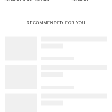
Corbuzier & Raditya Dika
Corbuzier
RECOMMENDED FOR YOU
INTEREST
|
ART & CULTURE
Candei dan Upaya Menyuburkan
Bahasa Ibu di Lahan Kontemporer
BY
RIZ AFRIALLDI
INSIGHT
|
GENERAL KNOWLEDGE
Negara-negara yang Rela Bayar Demi
Dapat Warga Baru
BY
DIAN ROSALINA
INTEREST
|
FASHION
Thrifting Kok Mahal?
BY
RIZ AFRIALLDI