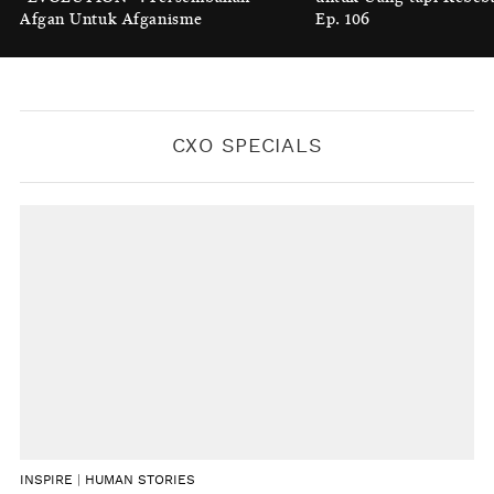
"EVOLUTION" : Persembahan
untuk Uang tapi Kebeb
Melindungi
Afgan Untuk Afganisme
Ep. 106
BY
KONTRIBUTOR CXO MEDIA
CXO SPECIALS
INSPIRE
|
HUMAN STORIES