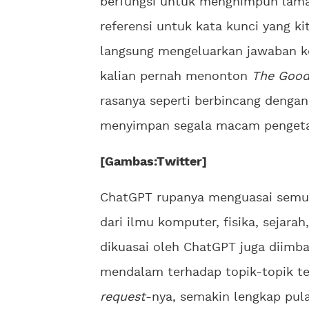
berfungsi untuk menghimpun la
referensi untuk kata kunci yang ki
langsung mengeluarkan jawaban k
kalian pernah menonton
The Good
rasanya seperti berbincang denga
menyimpan segala macam pengeta
[Gambas:Twitter]
ChatGPT rupanya menguasai semua
dari ilmu komputer, fisika, sejarah
dikuasai oleh ChatGPT juga diimb
mendalam terhadap topik-topik te
request
-nya, semakin lengkap pu