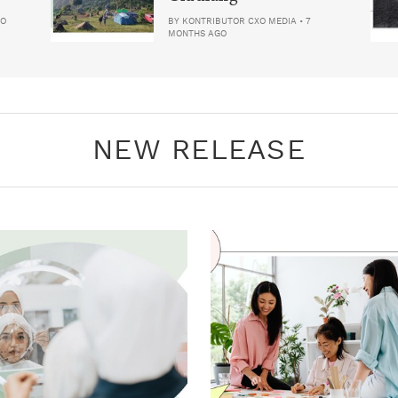
GO
BY
KONTRIBUTOR CXO MEDIA
•
7
MONTHS AGO
NEW RELEASE