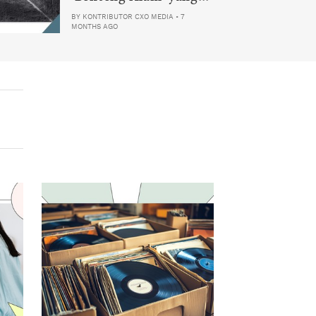
Tak Lagi Bisa
BY
KONTRIBUTOR CXO MEDIA
•
7
MONTHS AGO
Melindungi