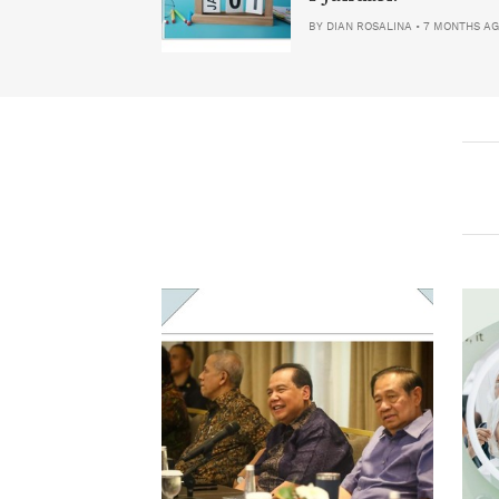
BY
DIAN ROSALINA
•
7 MONTHS A