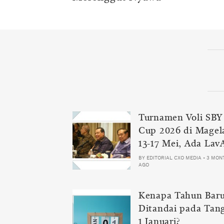
Turnamen Voli SBY
Cup 2026 di Magel
13-17 Mei, Ada Lav
Samator
BY
EDITORIAL CXO MEDIA
•
3 MON
AGO
Kenapa Tahun Bar
Ditandai pada Tan
1 Januari?