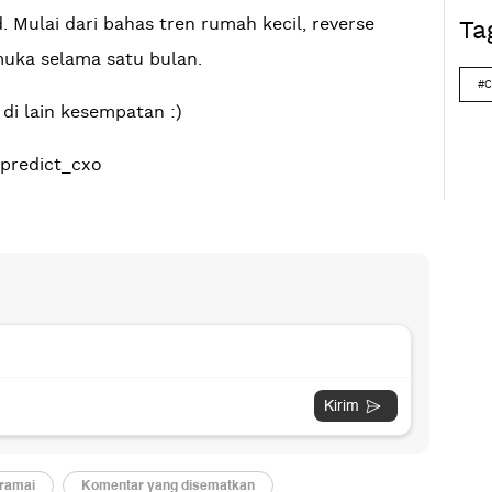
. Mulai dari bahas tren rumah kecil, reverse
Ta
muka selama satu bulan.
#C
di lain kesempatan :)
epredict_cxo