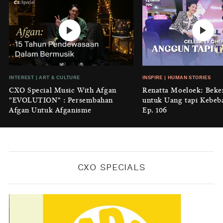
BY
KONTRIBUTOR CXO MEDIA
INTEREST
|
HOME
No Place Like: Camping Ground
Cidulang
BY
KONTRIBUTOR CXO MEDIA
INSIGHT
|
GENERAL KNOWLEDGE
INTEREST
|
ART & CULTURE
INSPIRE
|
HUMAN STORIES
Luruhnya Daun Terakhir: Kala
CXO Special Music With Afgan
Renatta Moeloek: Beke
'Benteng Alam' yang Tak Lagi Bisa
"EVOLUTION" : Persembahan
untuk Uang tapi Kebeb
Melindungi
Afgan Untuk Afganisme
Ep. 106
BY
KONTRIBUTOR CXO MEDIA
CXO SPECIALS