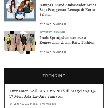
Dampak Brand Ambassador Muda
Bagi Penggemar Remaja di Korea
Selatan
BY
DINAR PAMUGARI
INTEREST
|
FASHION
Prada Spring/Summer 2023:
Kemewahan dalam Basic Fashion
BY
DINAR PAMUGARI
TRENDING
Turnamen Voli SBY Cup 2026 di Magelang 13-
17 Mei, Ada LavAni-Samator
BY
Editorial CXO Media
•
3 months ago