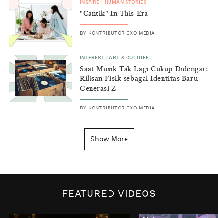
INSPIRE
|
HUMAN STORIES
"Cantik" In This Era
BY
KONTRIBUTOR CXO MEDIA
INTEREST
|
ART & CULTURE
Saat Musik Tak Lagi Cukup Didengar:
Rilisan Fisik sebagai Identitas Baru
Generasi Z
BY
KONTRIBUTOR CXO MEDIA
INSIGHT
|
GENERAL KNOWLEDGE
Kenapa Tahun Baru Ditandai pada
Show More
Tanggal 1 Januari?
BY
DIAN ROSALINA
INSPIRE
|
HUMAN STORIES
Biaya Tersembunyi dari Insecurity
FEATURED VIDEOS
Perempuan