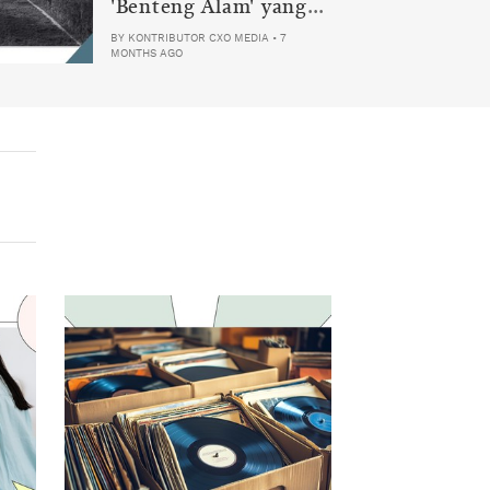
'Benteng Alam' yang
Tak Lagi Bisa
BY
KONTRIBUTOR CXO MEDIA
•
7
MONTHS AGO
Melindungi