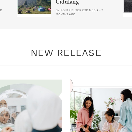
Cidulang
GO
BY
KONTRIBUTOR CXO MEDIA
•
7
MONTHS AGO
NEW RELEASE