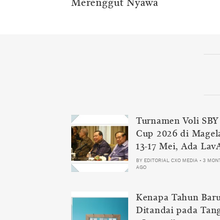
Merenggut Nyawa
Turnamen Voli SBY
Cup 2026 di Magel
13-17 Mei, Ada Lav
Samator
BY
EDITORIAL CXO MEDIA
•
3 MON
AGO
Kenapa Tahun Bar
Ditandai pada Tan