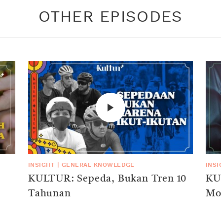
OTHER EPISODES
INSIGHT
|
GENERAL KNOWLEDGE
INS
KULTUR: Sepeda, Bukan Tren 10
KU
Tahunan
Mo