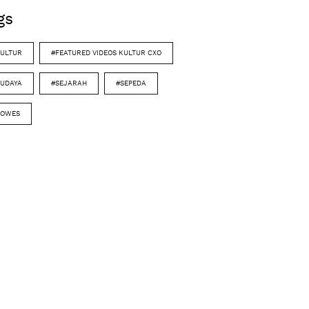
gs
ULTUR
#FEATURED VIDEOS KULTUR CXO
UDAYA
#SEJARAH
#SEPEDA
GOWES