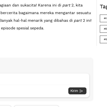
ahagiaan dan sukacita! Karena ini di
part
2, kita
Ta
 bercerita bagaimana mereka mengantar sesuatu
#K
 Banyak hal-hal menarik yang dibahas di
part
2 ini!
 episode spesial sepeda.
#B
#