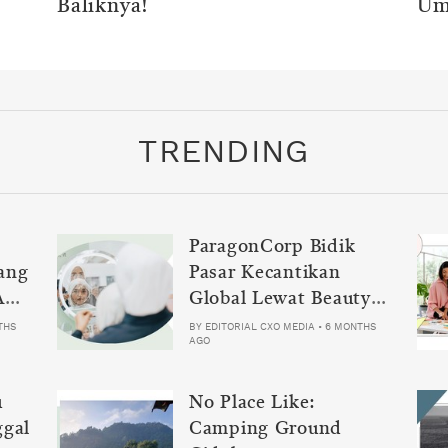
Baliknya!
Um
Ag
TRENDING
ParagonCorp Bidik
ang
Pasar Kecantikan
Ani-
Global Lewat Beauty
Science Tech 2026
THS
BY
EDITORIAL CXO MEDIA
•
6 MONTHS
AGO
u
No Place Like:
ggal
Camping Ground