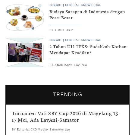
INSIGHT
|
GENERAL KNOWLEDGE
Budaya Sarapan di Indonesia dengan
Porsi Besar
BY
TIMOTIUS P
INSIGHT
|
GENERAL KNOWLEDGE
2 Tahun UU TPKS: Sudahkah Korban
Mendapat Keadilan?
BY
ANASTASYA LAVENIA
TRENDING
Turnamen Voli SBY Cup 2026 di Magelang 13-
17 Mei, Ada LavAni-Samator
BY
Editorial CXO Media
•
3 months ago