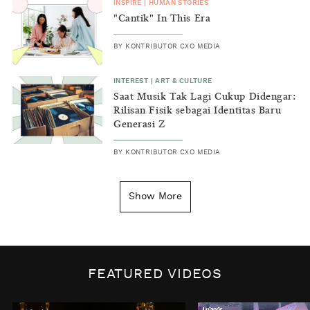
INSPIRE
|
HUMAN STORIES
"Cantik" In This Era
BY
KONTRIBUTOR CXO MEDIA
INTEREST
|
ART & CULTURE
Saat Musik Tak Lagi Cukup Didengar:
Rilisan Fisik sebagai Identitas Baru
Generasi Z
BY
KONTRIBUTOR CXO MEDIA
INSIGHT
|
GENERAL KNOWLEDGE
Kenapa Tahun Baru Ditandai pada
Show More
Tanggal 1 Januari?
BY
DIAN ROSALINA
INSPIRE
|
HUMAN STORIES
Biaya Tersembunyi dari Insecurity
FEATURED VIDEOS
Perempuan