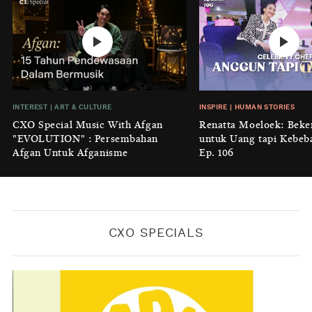
BY
KONTRIBUTOR CXO MEDIA
INTEREST
|
HOME
No Place Like: Camping Ground
Cidulang
BY
KONTRIBUTOR CXO MEDIA
INSIGHT
|
GENERAL KNOWLEDGE
INTEREST
|
ART & CULTURE
INSPIRE
|
HUMAN STORIES
Luruhnya Daun Terakhir: Kala
CXO Special Music With Afgan
Renatta Moeloek: Beke
'Benteng Alam' yang Tak Lagi Bisa
"EVOLUTION" : Persembahan
untuk Uang tapi Kebeb
Melindungi
Afgan Untuk Afganisme
Ep. 106
BY
KONTRIBUTOR CXO MEDIA
CXO SPECIALS