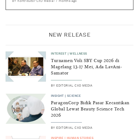
BY
Kontributor CXO Media
•
7 months ago
NEW RELEASE
INTEREST
|
WELLNESS
Turnamen Voli SBY Cup 2026 di
Magelang 13-17 Mei, Ada LavAni-
Samator
BY
EDITORIAL CXO MEDIA
INSIGHT
|
SCIENCE
ParagonCorp Bidik Pasar Kecantikan
Global Lewat Beauty Science Tech
2026
BY
EDITORIAL CXO MEDIA
INSPIRE
|
HUMAN STORIES