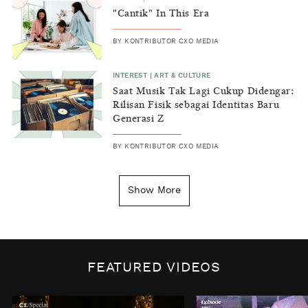
"Cantik" In This Era
BY
KONTRIBUTOR CXO MEDIA
INTEREST
|
ART & CULTURE
Saat Musik Tak Lagi Cukup Didengar:
Rilisan Fisik sebagai Identitas Baru
Generasi Z
BY
KONTRIBUTOR CXO MEDIA
INSIGHT
|
GENERAL KNOWLEDGE
Kenapa Tahun Baru Ditandai pada
Show More
Tanggal 1 Januari?
BY
DIAN ROSALINA
INSPIRE
|
HUMAN STORIES
Biaya Tersembunyi dari Insecurity
FEATURED VIDEOS
Perempuan
BY
KONTRIBUTOR CXO MEDIA