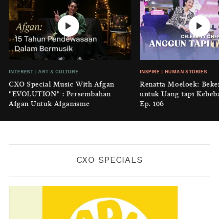
INTEREST
|
HOME
No Place Like: Camping Ground
Cidulang
BY
KONTRIBUTOR CXO MEDIA
INSIGHT
|
GENERAL KNOWLEDGE
INTEREST
|
ART & CULTURE
INSPIRE
|
HUMAN STORIES
Luruhnya Daun Terakhir: Kala
CXO Special Music With Afgan
Renatta Moeloek: Beke
'Benteng Alam' yang Tak Lagi Bisa
"EVOLUTION" : Persembahan
untuk Uang tapi Kebeb
Melindungi
Afgan Untuk Afganisme
Ep. 106
BY
KONTRIBUTOR CXO MEDIA
CXO SPECIALS