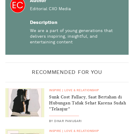
Author
Editorial CXO Media
Description
We are a part of young generations that
delivers inspiring, insightful, and
entertaining content
RECOMMENDED FOR YOU
INSPIRE
|
LOVE & RELATIONSHIP
Sunk Cost Fallacy, Saat Bertahan di
Hubungan Tidak Sehat Karena Sudah
"Telanjur"
BY
DINAR PAMUGARI
INSPIRE
|
LOVE & RELATIONSHIP