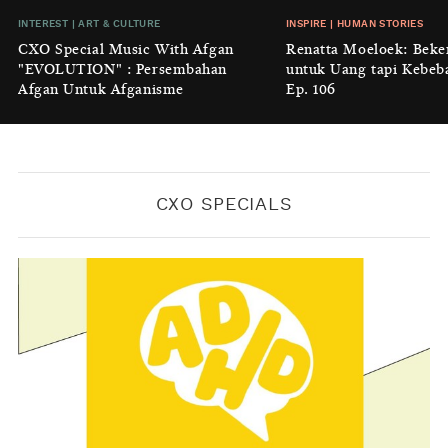
INSIGHT
|
GENERAL KNOWLEDGE
INTEREST
|
ART & CULTURE
INSPIRE
|
HUMAN STORIES
Luruhnya Daun Terakhir: Kala
CXO Special Music With Afgan
Renatta Moeloek: Beke
'Benteng Alam' yang Tak Lagi Bisa
"EVOLUTION" : Persembahan
untuk Uang tapi Kebeb
Melindungi
Afgan Untuk Afganisme
Ep. 106
BY
KONTRIBUTOR CXO MEDIA
CXO SPECIALS