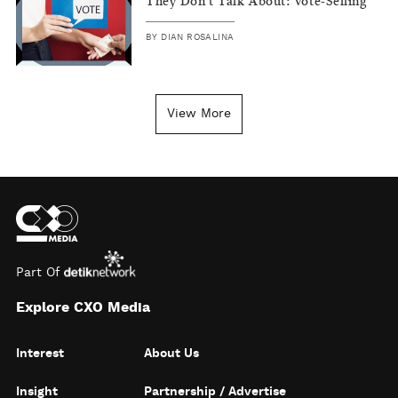
They Don't Talk About: Vote-Selling
BY
DIAN ROSALINA
View More
Part Of
Explore CXO Media
Interest
About Us
Insight
Partnership / Advertise