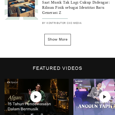
Saat Musik Tak Lagi Cukup Didengar:
Rilisan Fisik sebagai Identitas Baru
Generasi Z
BY
KONTRIBUTOR CXO MEDIA
INSIGHT
|
GENERAL KNOWLEDGE
Kenapa Tahun Baru Ditandai pada
Show More
Tanggal 1 Januari?
BY
DIAN ROSALINA
INSPIRE
|
HUMAN STORIES
Biaya Tersembunyi dari Insecurity
FEATURED VIDEOS
Perempuan
BY
KONTRIBUTOR CXO MEDIA
INTEREST
|
HOME
No Place Like: Camping Ground
Cidulang
BY
KONTRIBUTOR CXO MEDIA