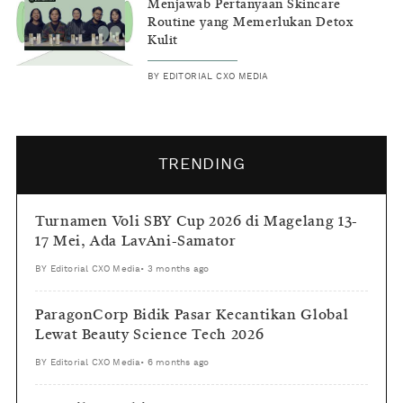
Menjawab Pertanyaan Skincare
Routine yang Memerlukan Detox
Kulit
BY
EDITORIAL CXO MEDIA
TRENDING
Turnamen Voli SBY Cup 2026 di Magelang 13-
17 Mei, Ada LavAni-Samator
BY
Editorial CXO Media
•
3 months ago
ParagonCorp Bidik Pasar Kecantikan Global
Lewat Beauty Science Tech 2026
BY
Editorial CXO Media
•
6 months ago