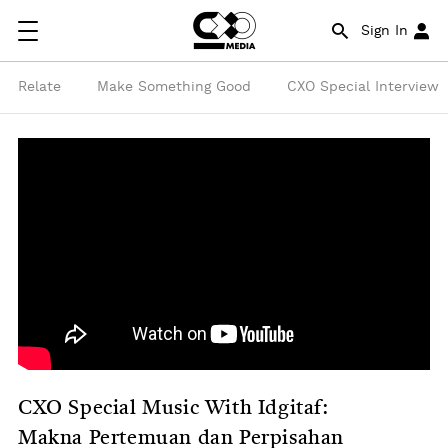
Sign In
Relate
Make Something Good
CXO Special Interview
CXO Special Music With Idgitaf:
Makna Pertemuan dan Perpisahan