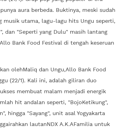
punya aura berbeda. Buktinya, meski sudah
 musik utama, lagu-lagu hits Ungu seperti,
", dan "Seperti yang Dulu" masih lantang
Allo Bank Food Festival di tengah keseruan
ahkan olehMaliq dan Ungu,Allo Bank Food
u (22/1). Kali ini, adalah giliran duo
sukses membuat malam menjadi energik
lah hit andalan seperti, "BojoKetikung",
", hingga "Sayang", unit asal Yogyakarta
ggairahkan lautanNDX A.K.AFamilia untuk