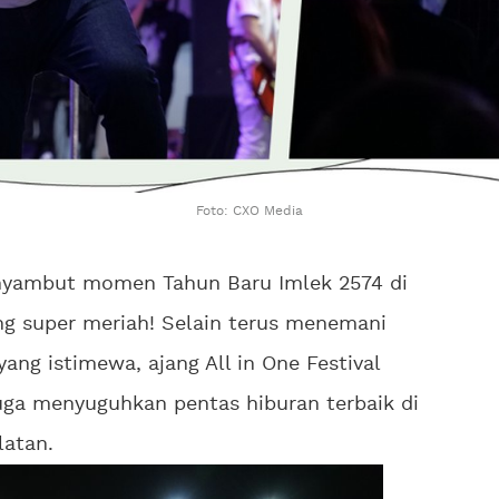
Foto: CXO Media
nyambut momen Tahun Baru Imlek 2574 di
ng super meriah! Selain terus menemani
ang istimewa, ajang All in One Festival
juga menyuguhkan pentas hiburan terbaik di
latan.