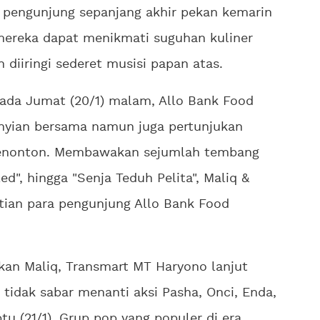
ra pengunjung sepanjang akhir pekan kemarin
 mereka dapat menikmati suguhan kuliner
 diiringi sederet musisi papan atas.
pada Jumat (20/1) malam, Allo Bank Food
anyian bersama namun juga pertunjukan
 penonton. Membawakan sejumlah tembang
led", hingga "Senja Teduh Pelita", Maliq &
tian para pengunjung Allo Bank Food
kan Maliq, Transmart MT Haryono lanjut
 tidak sabar menanti aksi Pasha, Onci, Enda,
u (21/1). Grup pop yang populer di era