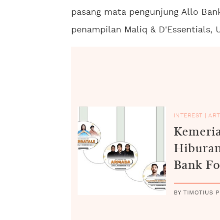
pasang mata pengunjung Allo Bank
penampilan Maliq & D'Essentials, 
INTEREST
|
ART
Kemeria
Hiburan
Bank Fo
BY TIMOTIUS P