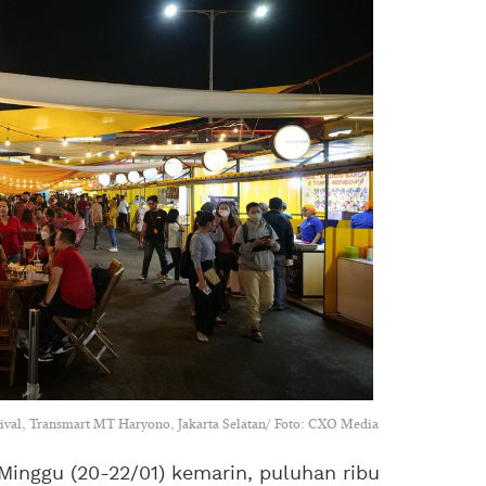
tival, Transmart MT Haryono, Jakarta Selatan/ Foto: CXO Media
Minggu (20-22/01) kemarin, puluhan ribu