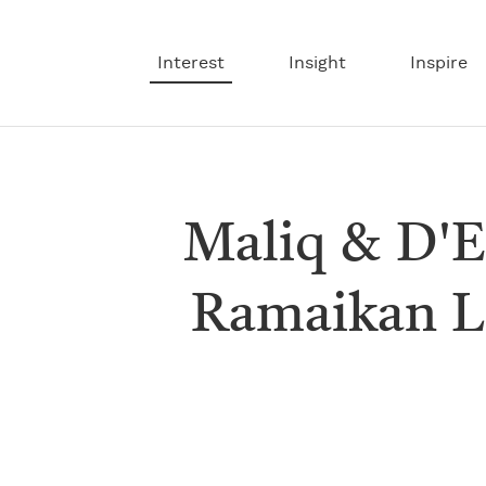
Interest
Insight
Inspire
Maliq & D'E
Ramaikan L