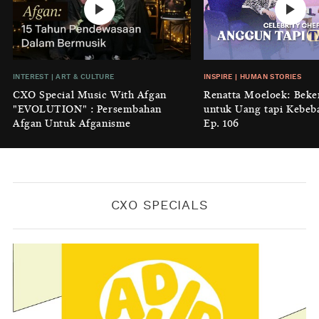
No Place Like: Camping Ground
Cidulang
BY
KONTRIBUTOR CXO MEDIA
INSIGHT
|
GENERAL KNOWLEDGE
INTEREST
|
ART & CULTURE
INSPIRE
|
HUMAN STORIES
Luruhnya Daun Terakhir: Kala
CXO Special Music With Afgan
Renatta Moeloek: Beke
'Benteng Alam' yang Tak Lagi Bisa
"EVOLUTION" : Persembahan
untuk Uang tapi Kebeb
Melindungi
Afgan Untuk Afganisme
Ep. 106
BY
KONTRIBUTOR CXO MEDIA
CXO SPECIALS