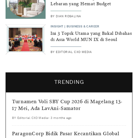
Lebaran yang Hemat Budget
BY
DIAN ROSALINA
INSIGHT
|
BUSINESS & CAREER
Ini 3 Topik Utama yang Bakal Dibahas
di Asia World MUN IX di Seoul
BY
EDITORIAL CXO MEDIA
TRENDING
Turnamen Voli SBY Cup 2026 di Magelang 13-
17 Mei, Ada LavAni-Samator
BY
Editorial CXO Media
•
3 months ago
ParagonCorp Bidik Pasar Kecantikan Global